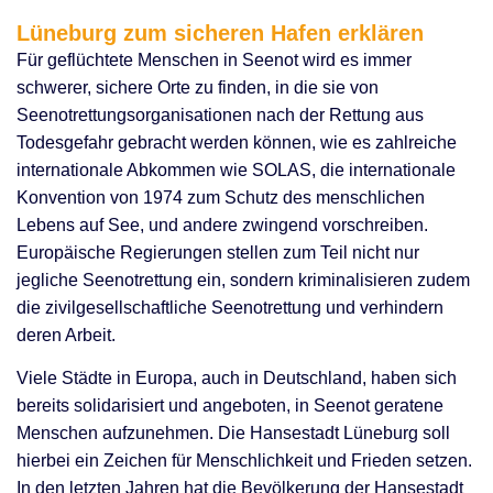
Lüneburg zum sicheren Hafen erklären
Aktionen
Videos
Ticker
Kontakt und nächster Treff
Spenden
Links
Impressum
Patenschaft mit der Ocean Viking
Lüneburg zum sicheren Hafen erklären
Für geflüchtete Menschen in Seenot wird es immer
schwerer, sichere Orte zu finden, in die sie von
Seenotrettungsorganisationen nach der Rettung aus
Todesgefahr gebracht werden können, wie es zahlreiche
internationale Abkommen wie SOLAS, die internationale
Konvention von 1974 zum Schutz des menschlichen
Lebens auf See, und andere zwingend vorschreiben.
Europäische Regierungen stellen zum Teil nicht nur
jegliche Seenotrettung ein, sondern kriminalisieren zudem
die zivilgesellschaftliche Seenotrettung und verhindern
deren Arbeit.
Viele Städte in Europa, auch in Deutschland, haben sich
bereits solidarisiert und angeboten, in Seenot geratene
Menschen aufzunehmen. Die Hansestadt Lüneburg soll
hierbei ein Zeichen für Menschlichkeit und Frieden setzen.
In den letzten Jahren hat die Bevölkerung der Hansestadt