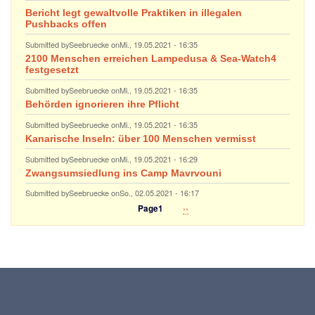
Bericht legt gewaltvolle Praktiken in illegalen
Pushbacks offen
Submitted by
Seebruecke
on
Mi., 19.05.2021 - 16:35
2100 Menschen erreichen Lampedusa & Sea-Watch4
festgesetzt
Submitted by
Seebruecke
on
Mi., 19.05.2021 - 16:35
Behörden ignorieren ihre Pflicht
Submitted by
Seebruecke
on
Mi., 19.05.2021 - 16:35
Kanarische Inseln: über 100 Menschen vermisst
Submitted by
Seebruecke
on
Mi., 19.05.2021 - 16:29
Zwangsumsiedlung ins Camp Mavrvouni
Submitted by
Seebruecke
on
So., 02.05.2021 - 16:17
Nächste
››
Page1
Seitennummerierung
Seite