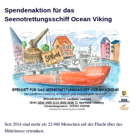
Lüneburg zum sicheren Hafen erklären
Aktionen
Videos
Ticker
Kontakt und nächster Treff
Spenden
Links
Impressum
Patenschaft mit der Ocean Viking
Spendenaktion für das
Seenotrettungsschiff Ocean Viking
Seit 2014 sind mehr als 22.940 Menschen auf der Flucht über das
Mittelmeer ertrunken.