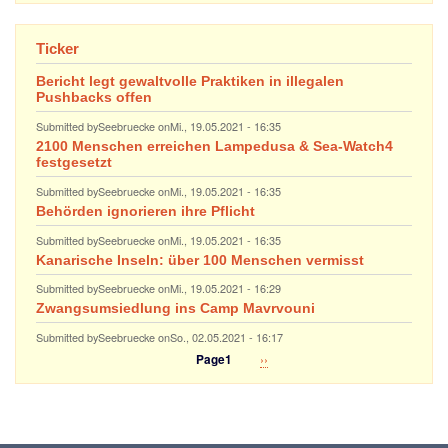
Ticker
Bericht legt gewaltvolle Praktiken in illegalen
Pushbacks offen
Submitted by
Seebruecke
on
Mi., 19.05.2021 - 16:35
2100 Menschen erreichen Lampedusa & Sea-Watch4
festgesetzt
Submitted by
Seebruecke
on
Mi., 19.05.2021 - 16:35
Behörden ignorieren ihre Pflicht
Submitted by
Seebruecke
on
Mi., 19.05.2021 - 16:35
Kanarische Inseln: über 100 Menschen vermisst
Submitted by
Seebruecke
on
Mi., 19.05.2021 - 16:29
Zwangsumsiedlung ins Camp Mavrvouni
Submitted by
Seebruecke
on
So., 02.05.2021 - 16:17
Nächste
››
Page1
Seitennummerierung
Seite